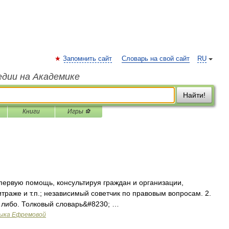
Запомнить сайт
Словарь на свой сайт
RU
едии на Академике
Найти!
Книги
Игры ⚽
первую помощь, консультируя граждан и организации,
итраже и т.п.; независимый советчик по правовым вопросам. 2.
ого либо. Толковый словарь&#8230; …
зыка Ефремовой