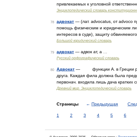
привлекаемых к уголовной ответственн
Энциклопедический словарь конституционн
адвокат
— (лат. advocatus, от advoc
78
помощь физическим и юридическим лиц
интересов в суде), защиту обвиняемо
Большой юридический словарь
адвокат
— адвок ат, а …
79
Русский орфографический словарь
Адвокат
— функции А. в Греции разв
80
друга. Каждая фила должна была предст
первонач. входила лишь дача кратких 
Древний мир. Энциклопедический словарь
Страницы
←
Предыдущая
Сле
1
2
3
4
5
6