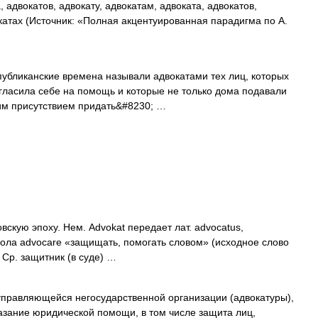
 адвокатов, адвокату, адвокатам, адвоката, адвокатов,
катах (Источник: «Полная акцентуированная парадигма по А.
иканские времена называли адвокатами тех лиц, которых
игласила себе на помощь и которые не только дома подавали
оим присутствием придать&#8230; …
вскую эпоху. Нем. Advokat передает лат. advocatus,
гола advocare «защищать, помогать словом» (исходное слово
. Ср. защитник (в суде) …
правляющейся негосударственной организации (адвокатуры),
азание юридической помощи, в том числе защита лиц,