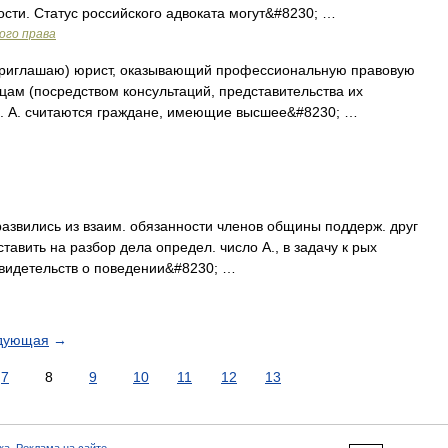
ости. Статус российского адвоката могут&#8230; …
ого права
o приглашаю) юрист, оказывающий профессиональную правовую
ам (посредством консультаций, представительства их
го. А. считаются граждане, имеющие высшее&#8230; …
ились из взаим. обязанности членов общины поддерж. друг
авить на разбор дела определ. число А., в задачу к рых
свидетельств о поведении&#8230; …
дующая
→
7
8
9
10
11
12
13