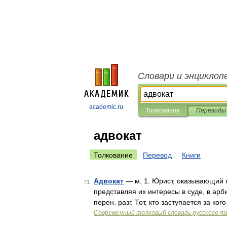
Словари и энциклоп
academic.ru
Толкования
Переводы
адвокат
Толкование
Перевод
Книги
Адвокат
— м. 1. Юрист, оказывающий 
71
представляя их интересы в суде, в арб
перен. разг. Тот, кто заступается за к
Современный толковый словарь русского я