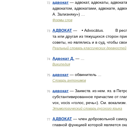
адвокат
— адвокат, адвокаты, адвоката,
72
адвокатом, адвокатами, адвокате, адво
А. Зализняку») …
Формы слов
АДВОКАТ
— • Advocātus. В республ
73
та или другая из тяжущихся сторон пр
советы, но являлись и в суд, чтобы св
Реальный словарь классических древностей
Адвокат Д.
— …
74
Википедия
адвокат
— обвинитель …
75
Словарь антонимов
адвокат
— Заимств. из нем. яз. в Петро
76
субстантивированное причастие от гла
vox, vocis «голос, речь»). См. вокализм
Этимологический словарь русского языка
АДВОКАТ
— член добровольной самоу
77
главной функцией которой является ок